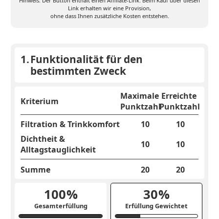
Hinweis: Der Button enthält einen Affiliate-Link. Beim Kauf über diesen
Link erhalten wir eine Provision,
ohne dass Ihnen zusätzliche Kosten entstehen.
1.
Funktionalität für den
bestimmten Zweck
Maximale
Erreichte
Kriterium
Punktzahl
Punktzahl
Filtration & Trinkkomfort
10
10
Dichtheit &
10
10
Alltagstauglichkeit
Summe
20
20
100
%
30
%
Gesamterfüllung
Erfüllung Gewichtet